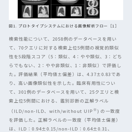
図1. プロトタイプシステムにおける画像解析フロー［1］
検索性能について、
2058
例のデータベースを用い
て、
70
クエリに対する検索上位
5
例間の視覚的類似
性を
5
段階スコア（
5
：類似、
4
：やや類似、
3
：どち
らでもない、
2
：やや非類似、
1
：非類似）で評価し
た。評価結果（平均値±偏差）は、
4.37±0.83
であ
り、高い画像類似性を示した。臨床有用性につい
て、
301
例のデータベースを用いて、
25
クエリと検
索上位
5
例間における、鑑別診断の正解ラベル
※
（
ILD/non-ILD
、
with/without UIP
)
の一致度
を評価した。正解ラベルの一致度（平均値±偏差）
は、
ILD
：
0.94±0.15/non-ILD
：
0.64±0.31
、