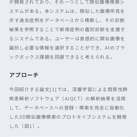
が開発されており、その一つとして類似画像検索シ
ステムがある。本システムは、類似した画像所見を
示す過去症例をデータベースから検索し、その診断
結果を参照することで新規症例の鑑別診断を支援す
るシステムである。ユーザーは直感的に類似画像を
識別し必要な情報を選択することができ、
AI
のブラ
ックボックス課題を回避できると考えられる。
アプローチ
今回紹介する論文
[1]
では、深層学習による間質性肺
疾患解析ソフトウェア（
AIQCT
）の解析結果を活用
して、データベースへの登録・検索を完全に自動化
した
3D
類似画像検索のプロトタイプシステムを開発
した（図
1
）。